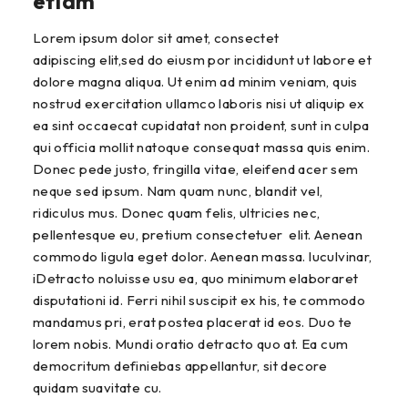
etiam
Lorem ipsum dolor sit amet, consectet
adipiscing elit,sed do eiusm por incididunt ut labore et
dolore magna aliqua. Ut enim ad minim veniam, quis
nostrud exercitation ullamco laboris nisi ut aliquip ex
ea sint occaecat cupidatat non proident, sunt in culpa
qui officia mollit natoque consequat massa quis enim.
Donec pede justo, fringilla vitae, eleifend acer sem
neque sed ipsum. Nam quam nunc, blandit vel,
ridiculus mus. Donec quam felis, ultricies nec,
pellentesque eu, pretium consectetuer elit. Aenean
commodo ligula eget dolor. Aenean massa. luculvinar,
iDetracto noluisse usu ea, quo minimum elaboraret
disputationi id. Ferri nihil suscipit ex his, te commodo
mandamus pri, erat postea placerat id eos. Duo te
lorem nobis. Mundi oratio detracto quo at. Ea cum
democritum definiebas appellantur, sit decore
quidam suavitate cu.