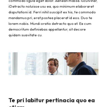
commodo ligula eget dolor. Aenean massa. luculvinar,
iDetracto noluisse usu ea, quo minimum elaboraret
disputationi id. Ferri nihil suscipit ex his, te commodo
mandamus pri, erat postea placerat id eos. Duo te
lorem nobis. Mundi oratio detracto quo at. Ea cum
democritum definiebas appellantur, sit decore
quidam suavitate cu.
Te pri labitur pertinacia quo ea