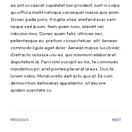
ea sint occaecat cupidatat non proident, sunt in culpa
qui officia mollit natoque consequat massa quis enim.
Donec pede justo, fringilla vitae, eleifend acer sem
neque sed ipsum. Nam quam nunc, blandit vel,
ridiculus mus. Donec quam felis, ultricies nec,
pellentesque eu, pretium consectetuer elit. Aenean
commodo ligula eget dolor. Aenean massa. luculvinar,
iDetracto noluisse usu ea, quo minimum elaboraret
disputationi id. Ferri nihil suscipit ex his, te commodo
mandamus pri, erat postea placerat id eos. Duo te
lorem nobis. Mundi oratio detracto quo at. Ea cum
democritum definiebas appellantur, sit decore
quidam suavitate cu.
PREVIOUS
NEXT